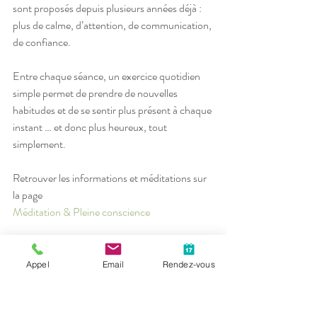
sont proposés depuis plusieurs années déjà : 
plus de calme, d’attention, de communication, 
de confiance. 
Entre chaque séance, un exercice quotidien 
simple permet de prendre de nouvelles 
habitudes et de se sentir plus présent à chaque 
instant … et donc plus heureux, tout 
simplement. 
Retrouver les informations et méditations sur 
la page
Méditation & Pleine conscience 
méditation enfants
pleine conscience
atelier enfant méditation
psychologie positive
Appel
Email
Rendez-vous
Enfance
Méditation