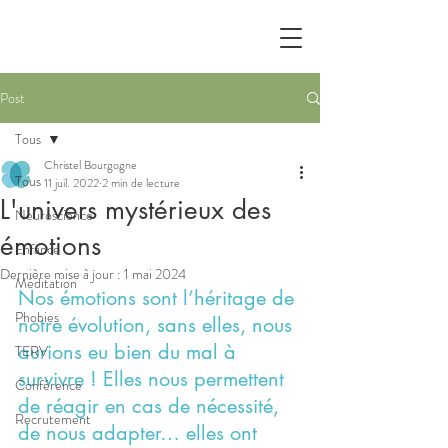
Post
Tous
Christel Bourgogne
Tous
11 juil. 2022
2 min de lecture
L'univers mystérieux des
Neuroscience
émotions
Enfance
Dernière mise à jour :
1 mai 2024
Méditation
Nos émotions sont l’héritage de 
Phobies
notre évolution, sans elles, nous 
aurions eu bien du mal à 
TERV
survivre ! Elles nous permettent 
Conférence
de réagir en cas de nécessité, 
Recrutement
de nous adapter… elles ont 