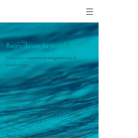
Regards sur la psychologie
Une vision ouverte et intégrative de la
psychologie.
Une proposition de la psychologie pour être
et apprendre
Un regard à la fois sur les questions
contemporaines qui touchent le bien-être
humain, le besoin de s’épanouir et de trouver
du sens à ce que l’on fait et à qui l’on est
(Psychothérapies).
Avoir des réponses et une compréhension