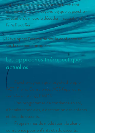
sur son mode de fonctionnement en tant
qu’individu (Bilans psychologique et psycho-
éducation), mieux le décoder, l’accepter et le
faire fructifier.
Développer l’estime de soi, la confiance en
soi, la relation aux autres.
Les approches thérapeutiques
actuelles
· Psycho-dynamique, psychothérapie
ACT, Pleine Conscience, ACS (approche
centrée solution), EMDR.
· Des programmes de confiance en soi,
d’habiletés sociales, à destination des enfants
et des adolescents.
· Programmes de méditation de pleine
conscience pour enfants et adolescents.